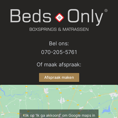
worde
op
de
produc
Bel ons:
070-205-5761
Of maak afspraak:
Afspraak maken
Klik op 'Ik ga akkoord' om Google maps in