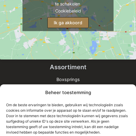
te schakelen
Cookiebeleid
Ik ga akkoord
Assortiment
Boxsprings
Matrassen
Beheer toestemming
Bedden
Toppers
Om de beste ervaringen te bieden, gebruiken wij technologieën zoals
cookies om informatie over je apparaat op te slaan en/of te raadplegen.
Informatie
Door in te stemmen met deze technologieën kunnen wij gegevens zoals
surfgedrag of unieke ID's op deze site verwerken. Als je geen
Home
toestemming geeft of uw toestemming intrekt, kan dit een nadelige
Shop
invloed hebben op bepaalde functies en mogelijkheden.