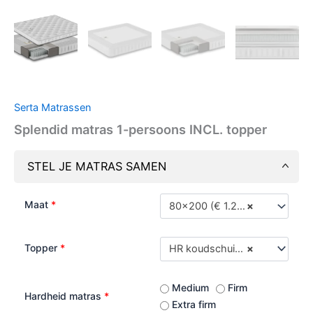
Serta Matrassen
Splendid matras 1-persoons INCL. topper
STEL JE MATRAS SAMEN
Maat
*
80x200 (€ 1.299,00)
×
Topper
*
HR koudschuim (standaard)
×
Medium
Firm
Hardheid matras
*
Extra firm