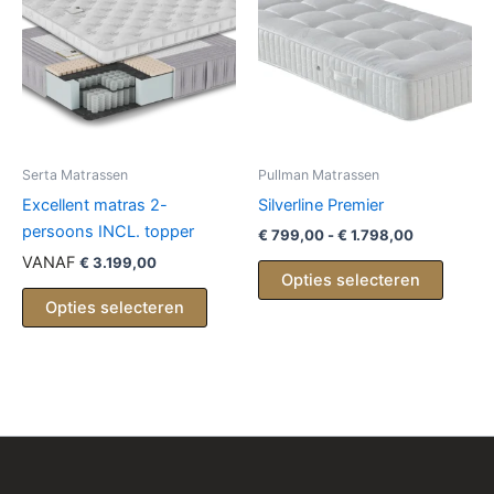
kan
gekoz
worde
op
de
produc
Serta Matrassen
Pullman Matrassen
Excellent matras 2-
Silverline Premier
persoons INCL. topper
Prijsklasse
€
799,00
-
€
1.798,00
€ 799,00
VANAF
€
3.199,00
Dit
tot
Opties selecteren
produc
€ 1.798,00
Opties selecteren
heeft
meerd
variati
Deze
optie
kan
gekoz