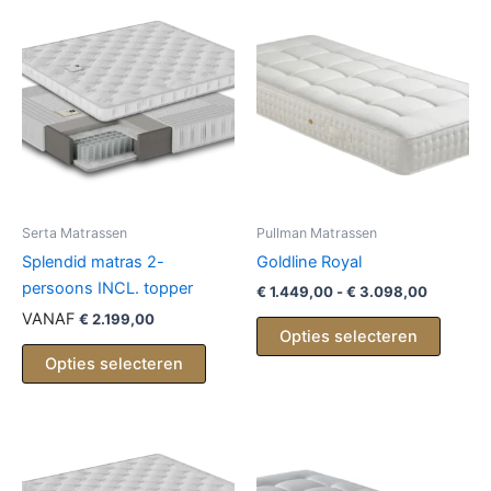
Serta Matrassen
Pullman Matrassen
Splendid matras 2-
Goldline Royal
persoons INCL. topper
Prijsklas
€
1.449,00
-
€
3.098,00
€ 1.449,
VANAF
€
2.199,00
Dit
tot
Opties selecteren
produc
€ 3.098
Opties selecteren
heeft
meerd
variati
Deze
optie