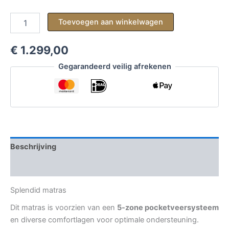
Splendid
Toevoegen aan winkelwagen
matras
1-
€ 1.299,00
persoons
INCL.
Gegarandeerd veilig afrekenen
topper
aantal
Beschrijving
Aanvullende informatie
Splendid matras
Dit matras is voorzien van een
5-zone pocketveersysteem
en diverse comfortlagen voor optimale ondersteuning.