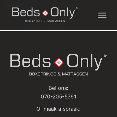
Ga
Binnenkort beschikbaar !
naar
de
inhoud
Bel ons:
070-205-5761
Of maak afspraak: