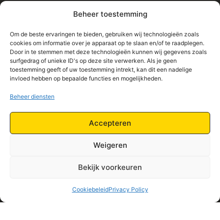
Matrassen
Beheer toestemming
Bedden
Toppers
Om de beste ervaringen te bieden, gebruiken wij technologieën zoals
cookies om informatie over je apparaat op te slaan en/of te raadplegen.
Informatie
Door in te stemmen met deze technologieën kunnen wij gegevens zoals
surfgedrag of unieke ID's op deze site verwerken. Als je geen
Home
toestemming geeft of uw toestemming intrekt, kan dit een nadelige
Shop
invloed hebben op bepaalde functies en mogelijkheden.
Contact
Beheer diensten
Algemene Voorwaarden
Privacy Policy
Accepteren
Retourbeleid
Weigeren
Bekijk voorkeuren
Cookiebeleid
Privacy Policy
Copyright © 2026 | Beds Only