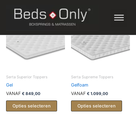
Ga
naar
de
inhoud
Serta Superior Toppers
Serta Supreme Toppers
Gel
Gelfoam
VANAF
VANAF
€
849,00
€
1.099,00
Opties selecteren
Opties selecteren