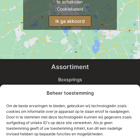
te schakelen
Cookiebeleid
Ik ga akkoord
Assortiment
Boxsprings
Matrassen
Beheer toestemming
Bedden
Toppers
Om de beste ervaringen te bieden, gebruiken wij technologieën zoals
cookies om informatie over je apparaat op te slaan en/of te raadplegen.
Informatie
Door in te stemmen met deze technologieën kunnen wij gegevens zoals
surfgedrag of unieke ID's op deze site verwerken. Als je geen
Home
toestemming geeft of uw toestemming intrekt, kan dit een nadelige
Shop
invloed hebben op bepaalde functies en mogelijkheden.