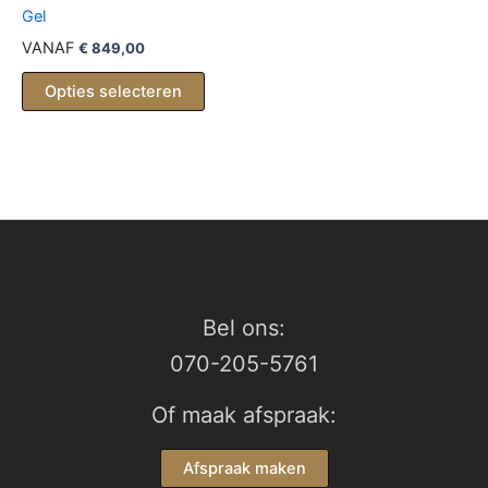
Gel
meerd
variati
VANAF
€
849,00
Deze
Opties selecteren
optie
kan
gekoz
worde
op
de
produc
Bel ons:
070-205-5761
Of maak afspraak:
Afspraak maken