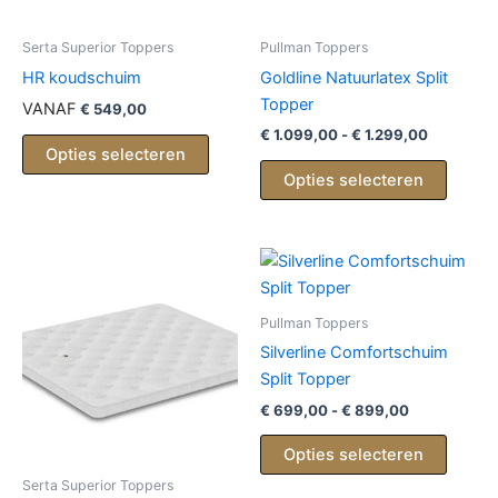
Serta Superior Toppers
Pullman Toppers
HR koudschuim
Goldline Natuurlatex Split
Topper
VANAF
€
549,00
Prijsklass
€
1.099,00
-
€
1.299,00
€ 1.099,0
Opties selecteren
Dit
tot
Opties selecteren
produc
€ 1.299,0
heeft
meerd
variati
Deze
optie
Pullman Toppers
kan
Silverline Comfortschuim
gekoz
Split Topper
worde
Prijsklasse:
€
699,00
-
€
899,00
€ 699,00
op
Dit
tot
Opties selecteren
de
produc
€ 899,00
produc
Serta Superior Toppers
heeft