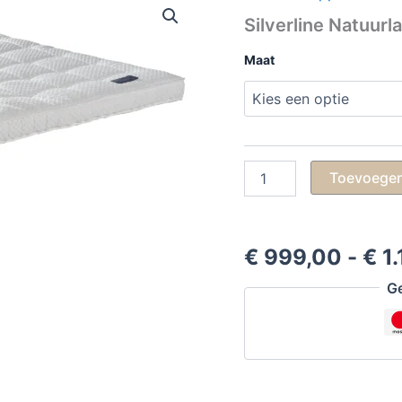
Silverline Natuurl
Maat
Silverline
Toevoegen
Natuurlatex
Split
Topper
aantal
€
999,00
-
€
1.
Ge