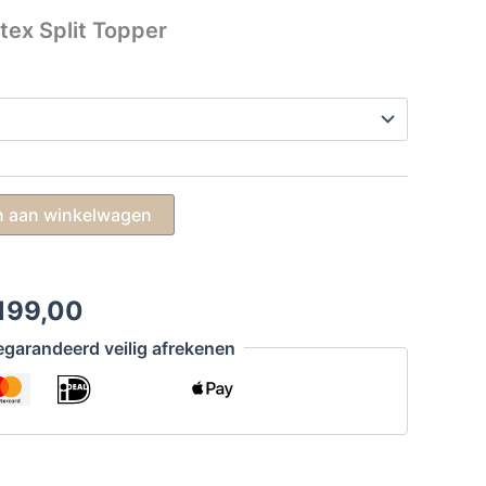
atex Split Topper
 aan winkelwagen
Prijsklasse:
199,00
€ 999,00
garandeerd veilig afrekenen
tot
€ 1.199,00