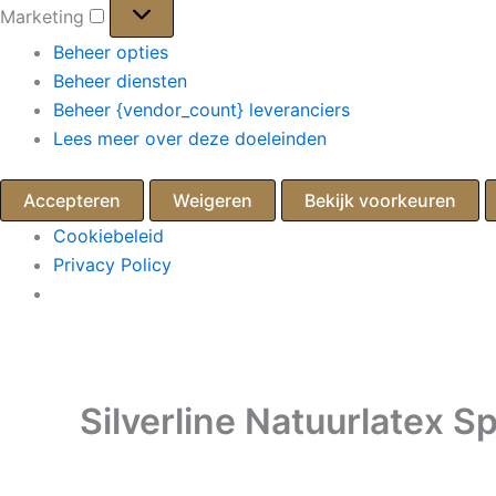
Marketing
Marketing
Beheer opties
Beheer diensten
Beheer {vendor_count} leveranciers
Lees meer over deze doeleinden
Accepteren
Weigeren
Bekijk voorkeuren
Cookiebeleid
Privacy Policy
Ga
naar
de
Silverline Natuurlatex Sp
inhoud