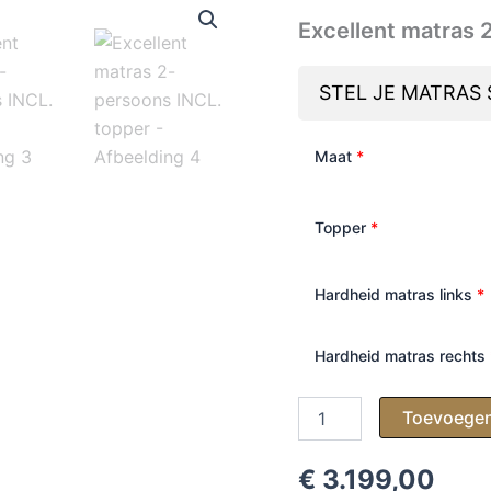
Excellent matras 
STEL JE MATRAS
Maat
*
Topper
*
Hardheid matras links
*
Hardheid matras rechts
Excellent
Toevoegen
matras
2-
persoons
€ 3.199,00