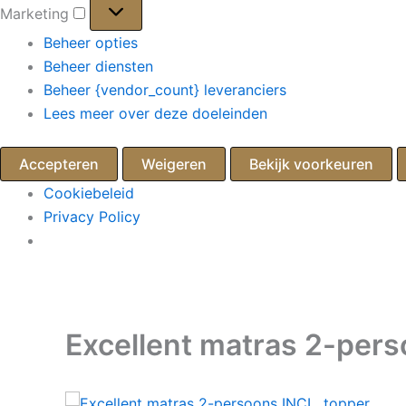
Marketing
Marketing
Beheer opties
Beheer diensten
Beheer {vendor_count} leveranciers
Lees meer over deze doeleinden
Accepteren
Weigeren
Bekijk voorkeuren
Cookiebeleid
Privacy Policy
Ga
naar
de
Excellent matras 2-pers
inhoud