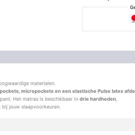
INCL.
Ge
topper
aantal
oogwaardige materialen.
pockets, micropockets en een elastische Pulse latex afd
pant. Het matras is beschikbaar in
drie hardheden
,
t bij jouw slaapvoorkeuren.