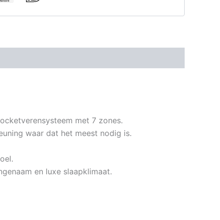
€ 2.598,00
pocketverensysteem met 7 zones.
euning waar dat het meest nodig is.
oel.
angenaam en luxe slaapklimaat.