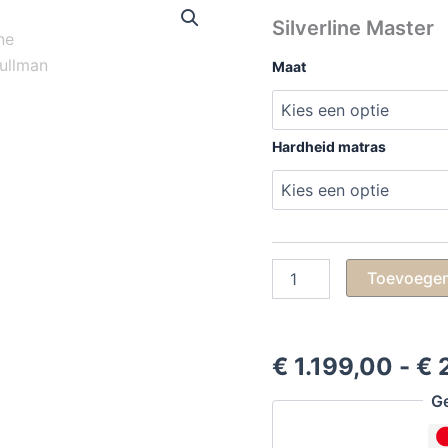
Silverline Master
Maat
Hardheid matras
Silverline
Toevoegen
Master
aantal
€
1.199,00
-
€
2
Ge