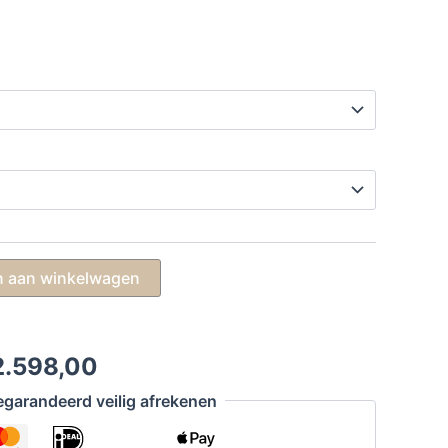
 aan winkelwagen
Prijsklasse:
.598,00
€ 1.199,00
garandeerd veilig afrekenen
tot