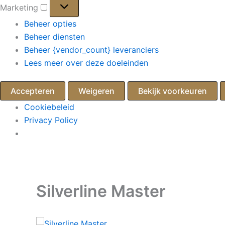
Marketing
Marketing
Beheer opties
Beheer diensten
Beheer {vendor_count} leveranciers
Lees meer over deze doeleinden
Accepteren
Weigeren
Bekijk voorkeuren
Cookiebeleid
Privacy Policy
Ga
naar
de
Silverline Master
inhoud