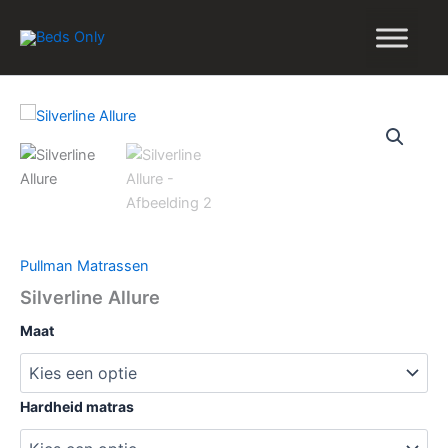
Silverline Allure
Ga
naar
de
inhoud
Pullman Matrassen
Silverline Allure
Maat
Hardheid matras