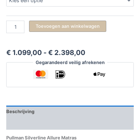
Silverline
Toevoegen aan winkelwagen
Allure
aantal
Prijsklasse:
€
1.099,00
-
€
2.398,00
€ 1.099,00
Gegarandeerd veilig afrekenen
tot
€ 2.398,00
Beschrijving
Aanvullende informatie
Pullman Silverline Allure Matras