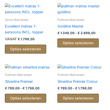
Serta Matrassen
Pullman Matrassen
Excellent matras 1-
Goldline Master
persoons INCL. topper
Prijsklas
€
1.349,00
-
€
2.898,00
€ 1.349,
VANAF
€
1.799,00
Dit
tot
Opties selecteren
produc
€ 2.898,
Opties selecteren
heeft
meerd
variati
Deze
optie
Pullman Matrassen
Pullman Matrassen
kan
Silverline Premier
Silverline Premier Colour
gekoz
Prijsklasse:
Prijsklasse
€
799,00
-
€
1.798,00
€
799,00
-
€
1.798,00
€ 799,00
€ 799,00
worde
Dit
Dit
tot
tot
Opties selecteren
Opties selecteren
op
product
produc
€ 1.798,00
€ 1.798,00
de
heeft
heeft