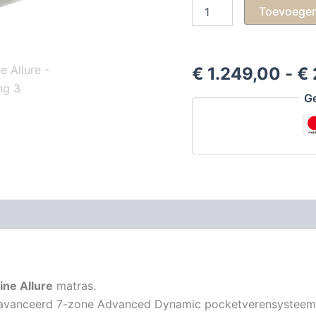
Goldline
Toevoegen
Allure
aantal
€
1.249,00
-
€
Ge
ine Allure
matras.
eavanceerd 7-zone Advanced Dynamic pocketverensysteem d