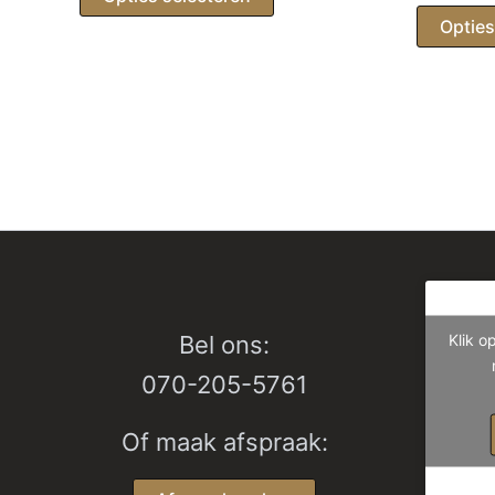
€ 1.798,00
product
Opties
heeft
meerdere
variaties.
Deze
optie
kan
gekozen
worden
op
de
productpagina
Klik o
Bel ons:
070-205-5761
Of maak afspraak: