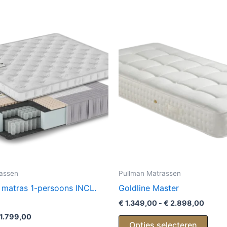
rassen
Pullman Matrassen
t matras 1-persoons INCL.
Goldline Master
Prijsk
€
1.349,00
-
€
2.898,00
€ 1.34
1.799,00
Dit
tot
Opties selecteren