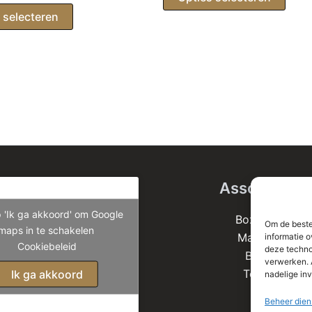
€ 2.8
prod
 selecteren
heeft
meer
varia
Deze
optie
kan
geko
word
op
Assortiment
de
prod
p 'Ik ga akkoord' om Google
Boxsprings
Om de beste
maps in te schakelen
Matrassen
informatie o
Cookiebeleid
deze techno
Bedden
verwerken. 
Toppers
Ik ga akkoord
nadelige in
Beheer dien