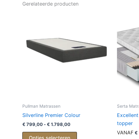
Gerelateerde producten
Pullman Matrassen
Serta Mat
Silverline Premier Colour
Excellen
topper
Prijsklasse:
€
799,00
-
€
1.798,00
€ 799,00
VANAF
€
Dit
tot
Opties selecteren