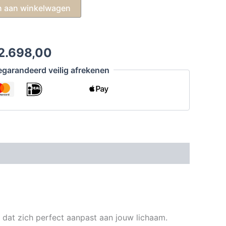
 aan winkelwagen
Prijsklasse:
2.698,00
€ 1.249,00
garandeerd veilig afrekenen
tot
€ 2.698,00
at zich perfect aanpast aan jouw lichaam.