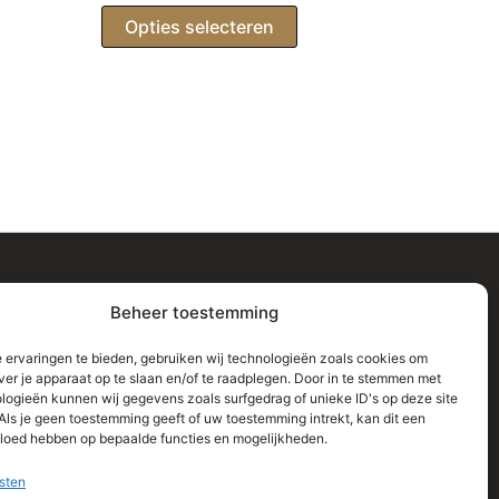
98,00
uct
Opties selecteren
dere
ties.
zen
en
Informatie
Beheer toestemming
uctpagina
Home
 ervaringen te bieden, gebruiken wij technologieën zoals cookies om
Shop
ver je apparaat op te slaan en/of te raadplegen. Door in te stemmen met
logieën kunnen wij gegevens zoals surfgedrag of unieke ID's op deze site
Contact
Als je geen toestemming geeft of uw toestemming intrekt, kan dit een
Algemene Voorwaarden
vloed hebben op bepaalde functies en mogelijkheden.
Privacy Policy
sten
Retourbeleid