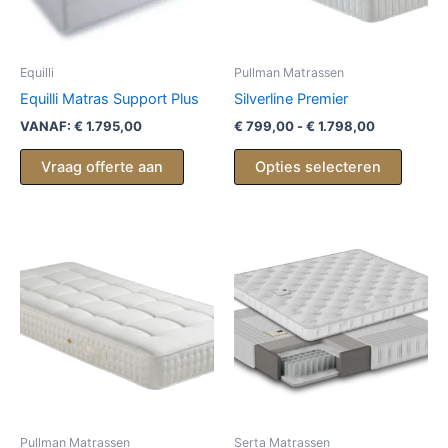
Equilli
Pullman Matrassen
Equilli Matras Support Plus
Silverline Premier
Prijsklasse
VANAF:
€
1.795,00
€
799,00
-
€
1.798,00
€ 799,00
Dit
tot
Vraag offerte aan
Opties selecteren
produc
€ 1.798,00
heeft
meerd
variati
Deze
optie
kan
gekoz
worde
op
de
produc
Pullman Matrassen
Serta Matrassen