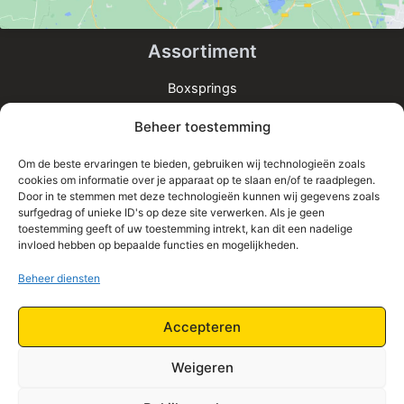
Assortiment
Boxsprings
Matrassen
Beheer toestemming
Bedden
Toppers
Om de beste ervaringen te bieden, gebruiken wij technologieën zoals
cookies om informatie over je apparaat op te slaan en/of te raadplegen.
Informatie
Door in te stemmen met deze technologieën kunnen wij gegevens zoals
surfgedrag of unieke ID's op deze site verwerken. Als je geen
Home
toestemming geeft of uw toestemming intrekt, kan dit een nadelige
Shop
invloed hebben op bepaalde functies en mogelijkheden.
Contact
Beheer diensten
Algemene Voorwaarden
Privacy Policy
Accepteren
Retourbeleid
Weigeren