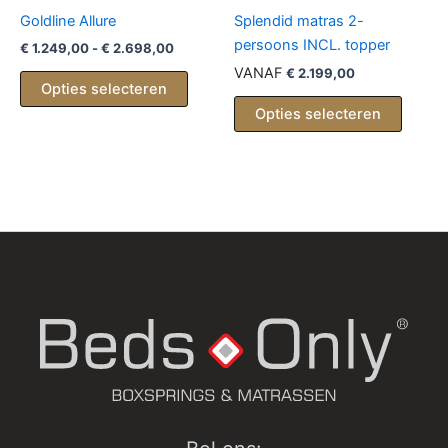
Goldline Allure
Splendid matras 2-
persoons INCL. topper
Prijsklasse:
€
1.249,00
-
€
2.698,00
€ 1.249,00
VANAF
€
2.199,00
Dit
tot
Opties selecteren
product
€ 2.698,00
Opties selecteren
heeft
meerdere
variaties.
Deze
optie
kan
gekozen
worden
op
de
productpagina