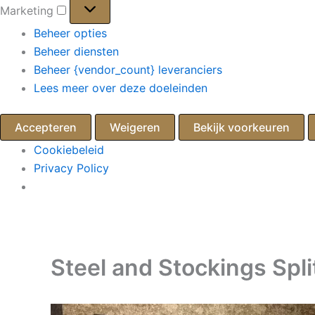
Marketing
Marketing
Beheer opties
Beheer diensten
Beheer {vendor_count} leveranciers
Lees meer over deze doeleinden
Accepteren
Weigeren
Bekijk voorkeuren
Cookiebeleid
Privacy Policy
Ga
naar
de
Steel and Stockings Spli
inhoud