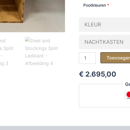
Pootkleuren
*
KLEUR
NACHTKASTEN
Steel
Toevoegen
and
Stockings
Split
€ 2.695,00
Ledikant
Ge
aantal