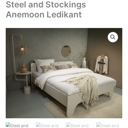
Steel and Stockings
Ga
naar
Anemoon Ledikant
de
inhoud