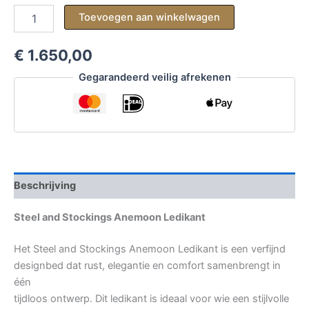
Steel
Toevoegen aan winkelwagen
and
Stockings
€ 1.650,00
Anemoon
Ledikant
Gegarandeerd veilig afrekenen
aantal
Beschrijving
Steel and Stockings Anemoon Ledikant
Het Steel and Stockings Anemoon Ledikant is een verfijnd
designbed dat rust, elegantie en comfort samenbrengt in
één
tijdloos ontwerp. Dit ledikant is ideaal voor wie een stijlvolle