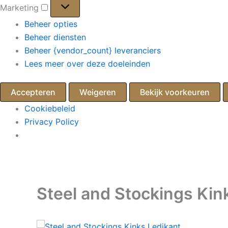
Marketing
Marketing
Beheer opties
Beheer diensten
Beheer {vendor_count} leveranciers
Lees meer over deze doeleinden
Accepteren
Weigeren
Bekijk voorkeuren
Cookiebeleid
Privacy Policy
Ga
naar
de
Steel and Stockings Kin
inhoud