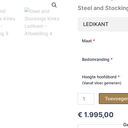
Steel and Stockin
LEDIKANT
Maat
*
Bedomranding
*
Hoogte hoofdbord
*
(Vanaf vloer gemeten)
Steel
Toevoegen
and
Stockings
Kinks
€ 1.995,00
Ledikant
Ge
aantal