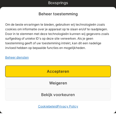
Boxsprings
Matrassen
Beheer toestemming
Bedden
Toppers
Om de beste ervaringen te bieden, gebruiken wij technologieën zoals
cookies om informatie over je apparaat op te slaan en/of te raadplegen.
Informatie
Door in te stemmen met deze technologieën kunnen wij gegevens zoals
surfgedrag of unieke ID's op deze site verwerken. Als je geen
Home
toestemming geeft of uw toestemming intrekt, kan dit een nadelige
Shop
invloed hebben op bepaalde functies en mogelijkheden.
Contact
Beheer diensten
Algemene Voorwaarden
Privacy Policy
Accepteren
Retourbeleid
Weigeren
Bekijk voorkeuren
Cookiebeleid
Privacy Policy
Copyright © 2026 | Beds Only