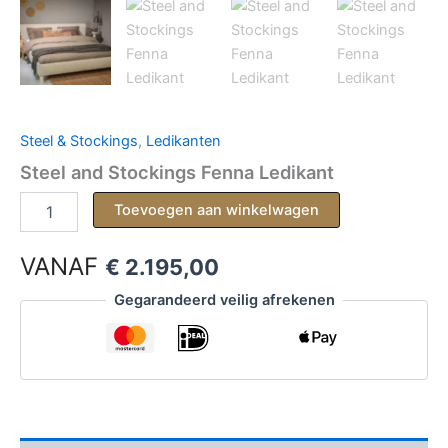
Steel & Stockings
,
Ledikanten
Steel and Stockings Fenna Ledikant
Steel
Toevoegen aan winkelwagen
and
Stockings
VANAF
Fenna
€
2.195,00
Ledikant
Gegarandeerd veilig afrekenen
aantal