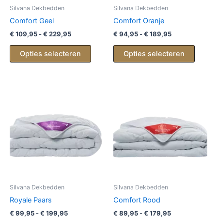
Silvana Dekbedden
Silvana Dekbedden
Comfort Geel
Comfort Oranje
Prijsklasse:
Prijsklasse:
€
109,95
-
€
229,95
€
94,95
-
€
189,95
€ 109,95
€ 94,95
Dit
Dit
tot
tot
Opties selecteren
Opties selecteren
product
produc
€ 229,95
€ 189,95
heeft
heeft
meerdere
meerd
variaties.
variati
Deze
Deze
optie
optie
kan
kan
gekozen
gekoz
worden
worde
op
op
de
de
productpagina
produc
Silvana Dekbedden
Silvana Dekbedden
Royale Paars
Comfort Rood
Prijsklasse:
Prijsklasse:
€
99,95
-
€
199,95
€
89,95
-
€
179,95