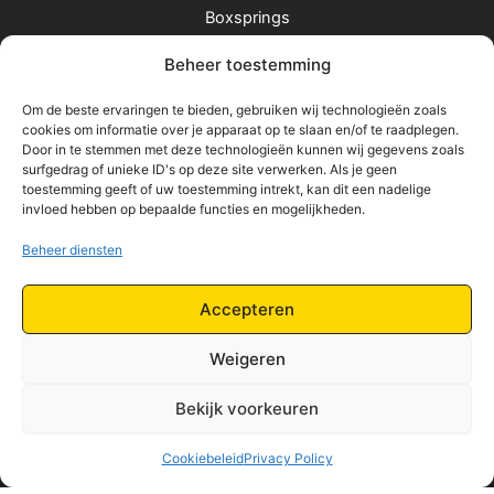
Boxsprings
Matrassen
Beheer toestemming
Bedden
Toppers
Om de beste ervaringen te bieden, gebruiken wij technologieën zoals
cookies om informatie over je apparaat op te slaan en/of te raadplegen.
Informatie
Door in te stemmen met deze technologieën kunnen wij gegevens zoals
surfgedrag of unieke ID's op deze site verwerken. Als je geen
Home
toestemming geeft of uw toestemming intrekt, kan dit een nadelige
Shop
invloed hebben op bepaalde functies en mogelijkheden.
Contact
Beheer diensten
Algemene Voorwaarden
Privacy Policy
Accepteren
Retourbeleid
Weigeren
Bekijk voorkeuren
Cookiebeleid
Privacy Policy
Copyright © 2026 | Beds Only