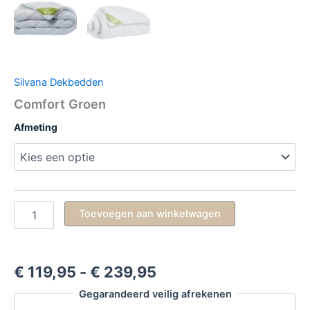
Silvana Dekbedden
Comfort Groen
Afmeting
Comfort
Toevoegen aan winkelwagen
Groen
aantal
Prijsklasse:
€
119,95
-
€
239,95
€ 119,95
Gegarandeerd veilig afrekenen