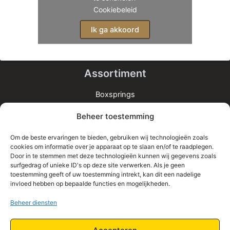
Cookiebeleid
Ik ga akkoord
Assortiment
Boxsprings
Matrassen
Beheer toestemming
Bedden
Toppers
Om de beste ervaringen te bieden, gebruiken wij technologieën zoals
cookies om informatie over je apparaat op te slaan en/of te raadplegen.
Informatie
Door in te stemmen met deze technologieën kunnen wij gegevens zoals
surfgedrag of unieke ID's op deze site verwerken. Als je geen
Home
toestemming geeft of uw toestemming intrekt, kan dit een nadelige
Shop
invloed hebben op bepaalde functies en mogelijkheden.
Contact
Beheer diensten
Algemene Voorwaarden
Privacy Policy