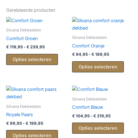
Gerelateerde producten
Silvana Dekbedden
Silvana Dekbedden
Comfort Groen
Comfort Oranje
Prijsklasse:
€
119,95
-
€
239,95
€ 119,95
Prijsklasse:
€
94,95
-
€
189,95
Dit
tot
Opties selecteren
€ 94,95
product
Dit
€ 239,95
tot
Opties selecteren
heeft
produc
€ 189,95
meerdere
heeft
variaties.
meerd
Deze
variati
optie
Deze
Silvana Dekbedden
kan
optie
Silvana Dekbedden
Comfort Blauw
gekozen
kan
Royale Paars
Prijsklasse:
€
104,95
-
€
219,95
€ 104,95
worden
gekoz
Prijsklasse:
€
99,95
-
€
199,95
Dit
tot
Opties selecteren
€ 99,95
op
worde
Dit
produc
€ 219,95
tot
Opties selecteren
de
op