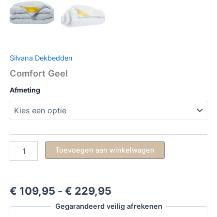
Silvana Dekbedden
Comfort Geel
Afmeting
Comfort
Toevoegen aan winkelwagen
Geel
aantal
Prijsklasse:
€
109,95
-
€
229,95
€ 109,95
Gegarandeerd veilig afrekenen