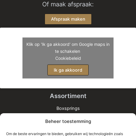
Of maak afspraak:
Afspraak maken
Klik op 'Ik ga akkoord' om Google maps in
te schakelen
Cookiebeleid
Ik ga akkoord
Assortiment
Boxsprings
Matrassen
Beheer toestemming
Bedden
Toppers
Om de beste ervaringen te bieden, gebruiken wij technologieën zoals