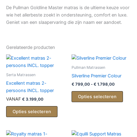
De Pullman Goldline Master matras is de ultieme keuze voor
wie het allerbeste zoekt in ondersteuning, comfort en luxe.
Geniet van een slaapervaring die zijn naam eer aandoet.
Gerelateerde producten
Pullman Matrassen
Serta Matrassen
Silverline Premier Colour
Excellent matras 2-
Prijsklasse
€
799,00
-
€
1.798,00
€ 799,00
persoons INCL. topper
Dit
tot
Opties selecteren
VANAF
€
3.199,00
produc
€ 1.798,00
heeft
Opties selecteren
meerd
variati
Deze
optie