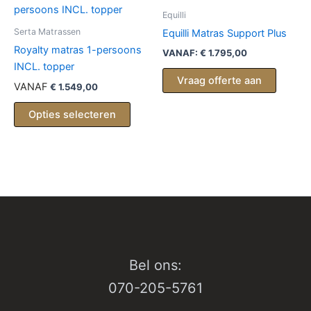
kan
Equilli
gekoz
Serta Matrassen
Equilli Matras Support Plus
worde
Royalty matras 1-persoons
VANAF:
€
1.795,00
op
INCL. topper
Vraag offerte aan
de
VANAF
€
1.549,00
produc
Opties selecteren
Bel ons:
070-205-5761