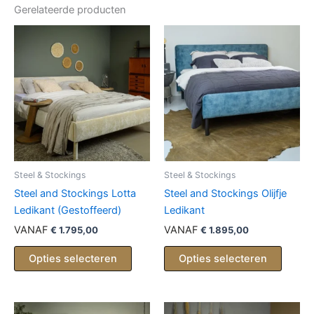
Gerelateerde producten
Steel & Stockings
Steel & Stockings
Steel and Stockings Lotta
Steel and Stockings Olijfje
Ledikant (Gestoffeerd)
Ledikant
VANAF
VANAF
€
1.795,00
€
1.895,00
Opties selecteren
Opties selecteren