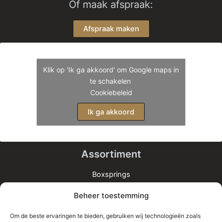
Of maak afspraak:
Afspraak maken
Klik op 'Ik ga akkoord' om Google maps in
te schakelen
Cookiebeleid
Ik ga akkoord
Assortiment
Boxsprings
Matrassen
Beheer toestemming
Bedden
Toppers
Om de beste ervaringen te bieden, gebruiken wij technologieën zoals