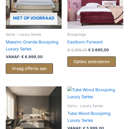
NIET OP VOORRAAD
Serta - Luxury Series
Boxsprings
Maestro Grande Boxspring
Eastborn Forward
Luxury Series
€
2.995,00
€
2.695,00
VANAF:
€
6.999,00
Opties selecteren
Vraag offerte aan
Serta - Luxury Series
Tube Wood Boxspring
Luxury Series
VANAF:
€
5.999,00