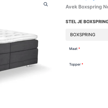
Avek Boxspring No
STEL JE BOXSPRIN
BOXSPRING
Maat
*
Topper
*