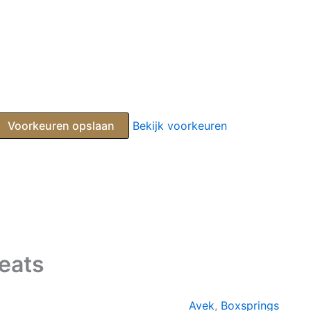
Voorkeuren opslaan
Bekijk voorkeuren
leats
Avek
,
Boxsprings