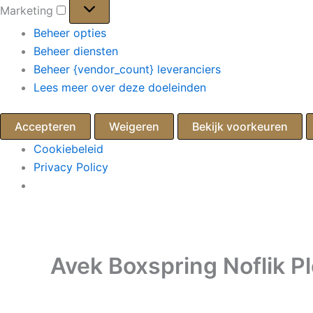
Marketing
Marketing
Beheer opties
Beheer diensten
Beheer {vendor_count} leveranciers
Lees meer over deze doeleinden
Accepteren
Weigeren
Bekijk voorkeuren
Cookiebeleid
Privacy Policy
Ga
naar
de
Avek Boxspring Noflik P
inhoud