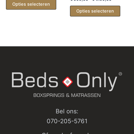
€ 999,00
Opties selecteren
Dit
tot
Opties selecteren
produc
€ 1.199,00
heeft
meerd
variati
Deze
optie
kan
gekoz
worde
op
de
produc
Bel ons:
070-205-5761