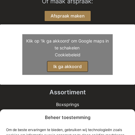
Of maak afspraak:
Afspraak maken
Klik op 'Ik ga akkoord' om Google maps in
te schakelen
Cookiebeleid
Ik ga akkoord
Assortiment
Boxsprings
Matrassen
Beheer toestemming
Bedden
Toppers
Om de beste ervaringen te bieden, gebruiken wij technologieën zoals