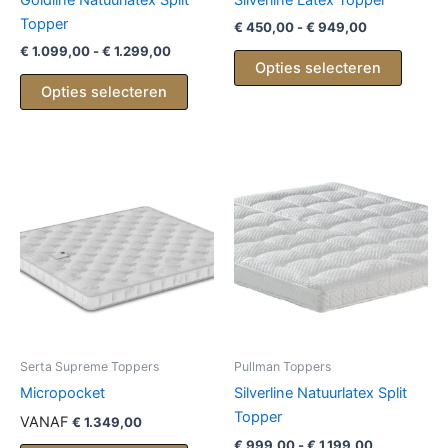
Topper
Prijsklasse:
€
450,00
-
€
949,00
€ 450,00
Prijsklasse:
€
1.099,00
-
€
1.299,00
Dit
tot
Opties selecteren
€ 1.099,00
Dit
produc
€ 949,00
tot
Opties selecteren
product
heeft
€ 1.299,00
heeft
meerd
meerdere
variati
variaties.
Deze
Deze
optie
optie
kan
kan
gekoz
gekozen
worde
worden
op
op
de
de
produc
productpagina
Serta Supreme Toppers
Pullman Toppers
Micropocket
Silverline Natuurlatex Split
Topper
VANAF
€
1.349,00
Prijsklasse:
€
999,00
-
€
1.199,00