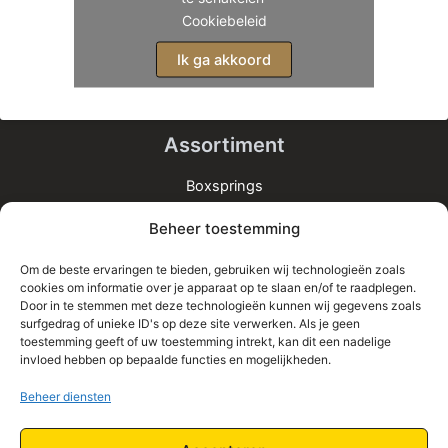
Cookiebeleid
Ik ga akkoord
Assortiment
Boxsprings
Matrassen
Beheer toestemming
Bedden
Toppers
Om de beste ervaringen te bieden, gebruiken wij technologieën zoals
cookies om informatie over je apparaat op te slaan en/of te raadplegen.
Informatie
Door in te stemmen met deze technologieën kunnen wij gegevens zoals
surfgedrag of unieke ID's op deze site verwerken. Als je geen
Home
toestemming geeft of uw toestemming intrekt, kan dit een nadelige
Shop
invloed hebben op bepaalde functies en mogelijkheden.
Contact
Beheer diensten
Algemene Voorwaarden
Privacy Policy