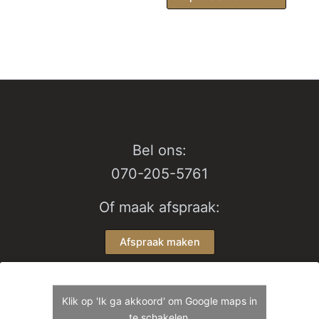
heeft
produc
meerdere
heeft
variaties.
meerd
Deze
variati
optie
Deze
kan
optie
gekozen
kan
worden
gekoz
op
worde
Bel ons:
de
op
070-205-5761
productpagina
de
produc
Of maak afspraak:
Afspraak maken
Klik op 'Ik ga akkoord' om Google maps in
te schakelen