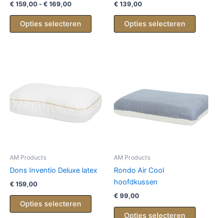
Prijsklasse:
€
159,00
-
€
169,00
€
139,00
€ 159,00
Dit
Dit
tot
Opties selecteren
Opties selecteren
product
produc
€ 169,00
heeft
heeft
meerdere
meerd
variaties.
variati
Deze
Deze
optie
optie
kan
kan
gekozen
gekoz
worden
worde
op
op
de
de
productpagina
produc
AM Products
AM Products
Dons Inventio Deluxe latex
Rondo Air Cool
hoofdkussen
€
159,00
€
99,00
Dit
Opties selecteren
product
Dit
Opties selecteren