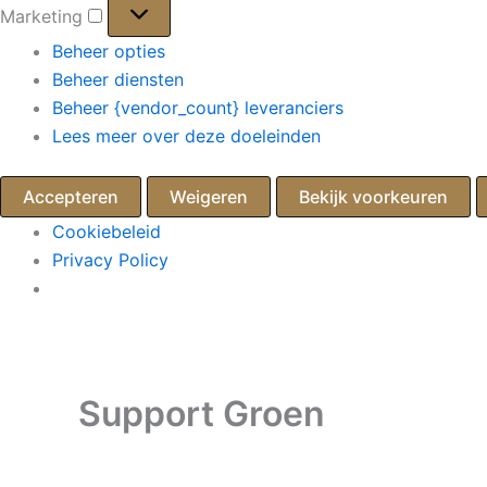
Marketing
Marketing
Beheer opties
Beheer diensten
Beheer {vendor_count} leveranciers
Lees meer over deze doeleinden
Accepteren
Weigeren
Bekijk voorkeuren
Cookiebeleid
Privacy Policy
Ga
naar
de
Support Groen
inhoud