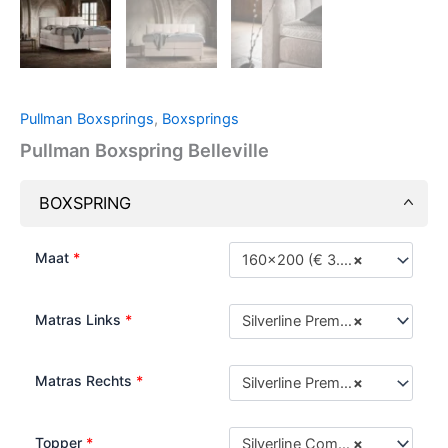
Pullman Boxsprings
,
Boxsprings
Pullman Boxspring Belleville
BOXSPRING
Maat
*
160x200 (€ 3.599,00)
×
Matras Links
*
Silverline Premier
×
Matras Rechts
*
Silverline Premier
×
Topper
*
Silverline Comfortschuim
×