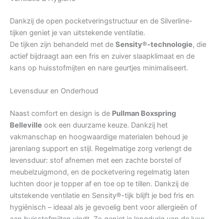
Dankzij de open pocketveringstructuur en de Silverline-
tijken geniet je van uitstekende ventilatie.
De tijken zijn behandeld met de
Sensity®-technologie
, die
actief bijdraagt aan een fris en zuiver slaapklimaat en de
kans op huisstofmijten en nare geurtjes minimaliseert.
Levensduur en Onderhoud
Naast comfort en design is de
Pullman Boxspring
Belleville
ook een duurzame keuze. Dankzij het
vakmanschap en hoogwaardige materialen behoud je
jarenlang support en stijl. Regelmatige zorg verlengt de
levensduur: stof afnemen met een zachte borstel of
meubelzuigmond, en de pocketvering regelmatig laten
luchten door je topper af en toe op te tillen. Dankzij de
uitstekende ventilatie en Sensity®-tijk blijft je bed fris en
hygiënisch – ideaal als je gevoelig bent voor allergieën of
aan huisstofmijten vindt. Zo geniet je langdurig van de luxe