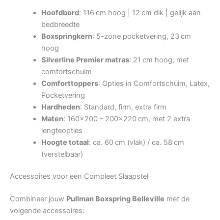
Hoofdbord
: 116 cm hoog | 12 cm dik | gelijk aan
bedbreedte
Boxspringkern
: 5-zone pocketvering, 23 cm
hoog
Silverline Premier matras
: 21 cm hoog, met
comfortschuim
Comforttoppers
: Opties in Comfortschuim, Latex,
Pocketvering
Hardheden
: Standard, firm, extra firm
Maten
: 160×200 – 200×220 cm, met 2 extra
lengteopties
Hoogte totaal
: ca. 60 cm (vlak) / ca. 58 cm
(verstelbaar)
Accessoires voor een Compleet Slaapstel
Combineer jouw
Pullman Boxspring Belleville
met de
volgende accessoires: