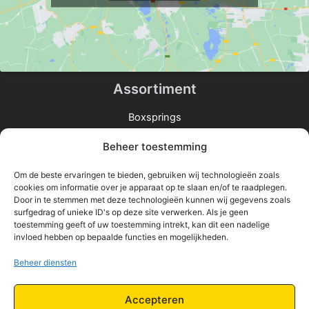
Assortiment
Boxsprings
Matrassen
Beheer toestemming
Bedden
Toppers
Om de beste ervaringen te bieden, gebruiken wij technologieën zoals
cookies om informatie over je apparaat op te slaan en/of te raadplegen.
Informatie
Door in te stemmen met deze technologieën kunnen wij gegevens zoals
surfgedrag of unieke ID's op deze site verwerken. Als je geen
Home
toestemming geeft of uw toestemming intrekt, kan dit een nadelige
Shop
invloed hebben op bepaalde functies en mogelijkheden.
Contact
Beheer diensten
Algemene Voorwaarden
Privacy Policy
Accepteren
Retourbeleid